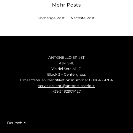
Mehr Posts
← Vorherige Post
Nächste Post →
ANTONELLO ERNST
AJM SRL
Via dei Setaioli, 21
Block 3 – Centergross
Umsatzsteuer-Identifikationsnummer 00864561204
servizioclienti@antonelloserio.it
+39 3492907427
Sprache
Deutsch