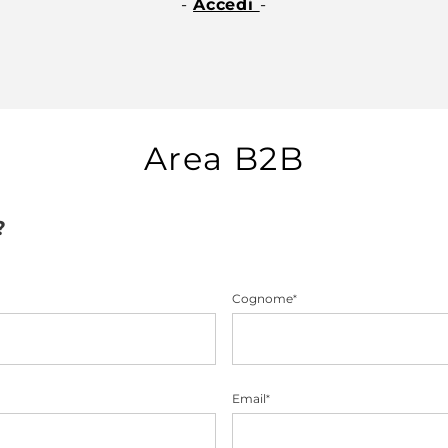
-
Accedi
-
Area B2B
?
Cognome
*
Email
*