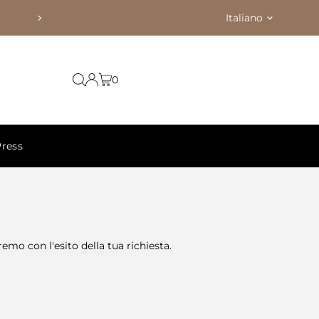
Lingua
Italiano
Hai un'attività?
0
Press
remo con l'esito della tua richiesta.