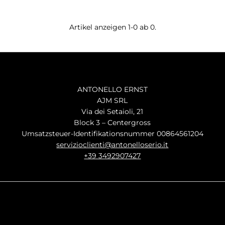
Artikel anzeigen 1-0 ab 0.
ANTONELLO ERNST
AJM SRL
Via dei Setaioli, 21
Block 3 – Centergross
Umsatzsteuer-Identifikationsnummer 00864561204
servizioclienti@antonelloserio.it
+39 3492907427